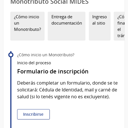
Monotributo Social MIDES
¿Cómo inicio
Entrega de
Ingreso
¿Có
un
documentación
al sitio
finali
Monotributo?
el
trámi
¿Cómo inicio un Monotributo?
Inicio del proceso
Formulario de inscripción
Deberás completar un formulario, donde se te
solicitará: Cédula de Identidad, mail y carné de
salud (si lo tenés vigente no es excluyente).
Inscribirse