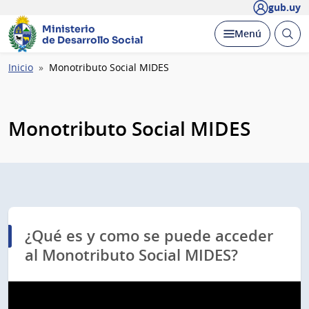
gub.uy
Ministerio
Abrir
Desplegar
Menú
de Desarrollo Social
busc
Ruta
Inicio
Monotributo Social MIDES
de
navegación
Monotributo Social MIDES
¿Qué es y como se puede acceder
al Monotributo Social MIDES?