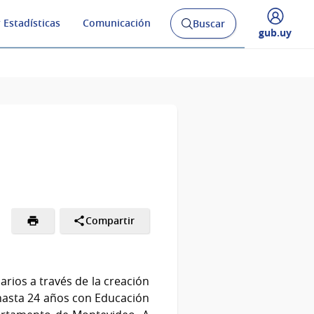
 Estadísticas
Comunicación
Buscar
Abrir
Desplegar
gub.uy
buscador
menú
y
de
Compartir
arios a través de la creación
 hasta 24 años con Educación