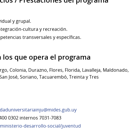
icios / Prestaciones del programa
dual y grupal.
tegración-cultura y recreación.
etencias transversales y específicas.
 los que opera el programa
rgo, Colonia, Durazno, Flores, Florida, Lavalleja, Maldonad
 San José, Soriano, Tacuarembó, Treinta y Tres
udaduniversitariainju@mides.gub.uy
400 0302 internos 7031-7083
inisterio-desarrollo-social/juventud