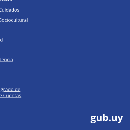
 Cuidados
ociocultural
ad
dencia
egrado de
e Cuentas
gub.uy