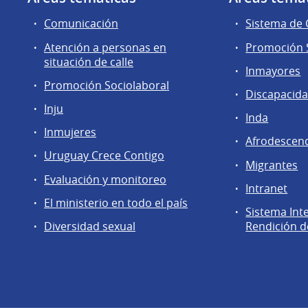
Comunicación
Sistema de
Atención a personas en
Promoción S
situación de calle
Inmayores
Promoción Sociolaboral
Discapacid
Inju
Inda
Inmujeres
Afrodescen
Uruguay Crece Contigo
Migrantes
Evaluación y monitoreo
Intranet
El ministerio en todo el país
Sistema Int
Diversidad sexual
Rendición d