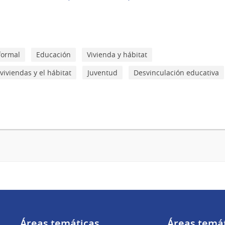
formal
Educación
Vivienda y hábitat
iviendas y el hábitat
Juventud
Desvinculación educativa
Áreas temáticas
Áreas temá