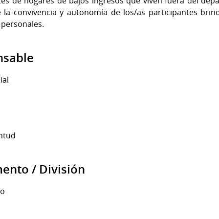
es de hogares de bajos ingresos que viven fuera del de
 la convivencia y autonomía de los/as participantes bri
 personales.
nsable
ial
entud
nto / División
io