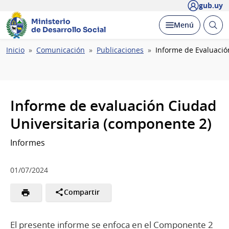
gub.uy
Ministerio
Abrir
Desplegar
Menú
de Desarrollo Social
busc
Ruta
Inicio
Comunicación
Publicaciones
Informe de Evaluació
de
navegación
Informe de evaluación Ciudad
Universitaria (componente 2)
Informes
01/07/2024
Compartir
El presente informe se enfoca en el Componente 2