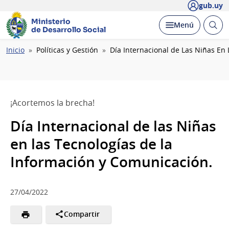
gub.uy
Ministerio
Abrir
Desplegar
Menú
de Desarrollo Social
busc
Ruta
Inicio
Políticas y Gestión
Día Internacional de Las Niñas En
de
navegación
¡Acortemos la brecha!
Día Internacional de las Niñas
en las Tecnologías de la
Información y Comunicación.
27/04/2022
Compartir