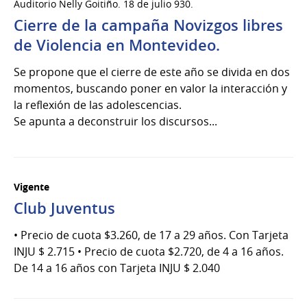
Auditorio Nelly Goitiño. 18 de julio 930.
de
Cierre de la campaña Novizgos libres
Sep
del
de Violencia en Montevideo.
2024
Se propone que el cierre de este año se divida en dos
momentos, buscando poner en valor la interacción y
la reflexión de las adolescencias.
Se apunta a deconstruir los discursos...
Vigente
Club Juventus
• Precio de cuota $3.260, de 17 a 29 años. Con Tarjeta
INJU $ 2.715 • Precio de cuota $2.720, de 4 a 16 años.
De 14 a 16 años con Tarjeta INJU $ 2.040