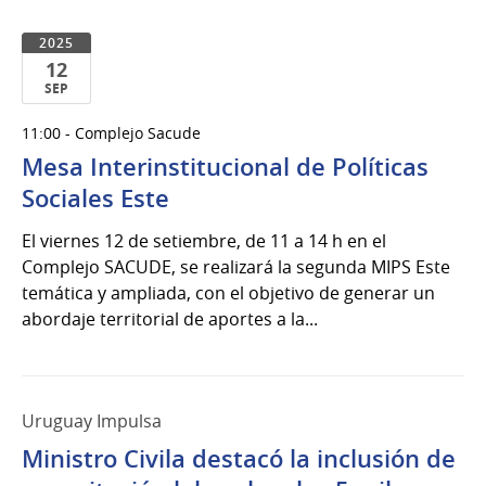
2025
12
SEP
12
11:00 - Complejo Sacude
de
Mesa Interinstitucional de Políticas
Sep
del
Sociales Este
2025
El viernes 12 de setiembre, de 11 a 14 h en el
Complejo SACUDE, se realizará la segunda MIPS Este
temática y ampliada, con el objetivo de generar un
abordaje territorial de aportes a la...
Uruguay Impulsa
Ministro Civila destacó la inclusión de