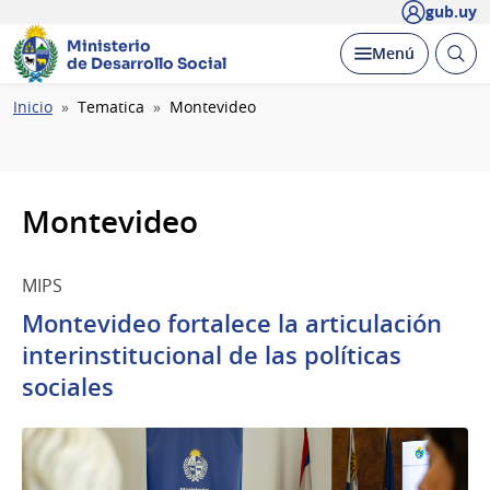
gub.uy
Ministerio
Abrir
Desplegar
Menú
de Desarrollo Social
busc
Ruta
Inicio
Tematica
Montevideo
de
navegación
Montevideo
MIPS
Montevideo fortalece la articulación
interinstitucional de las políticas
sociales