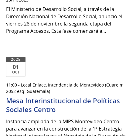
El Ministerio de Desarrollo Social, a través de la
Dirección Nacional de Desarrollo Social, anunció el
viernes 28 de noviembre la segunda etapa del
Programa Accesos. Esta fase comenzará a...
2025
01
OCT
01
11:00 - Local Enlace, Intendencia de Montevideo (Cuareim
de
2052 esq. Guatemala)
Oct
Mesa Interinstitucional de Políticas
del
Sociales Centro
2025
Instancia ampliada de la MIPS Montevideo Centro
para avanzar en la construcción de la 1ª Estrategia
Nacional Integral para el Abordaje de la Situación de