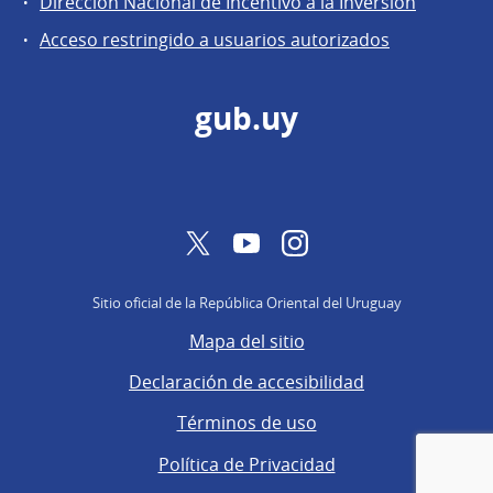
Dirección Nacional de Incentivo a la Inversión
de
Acceso restringido a usuarios autorizados
Secretaría
gub.uy
Twitter
YouTube
Instagram
Sitio oficial de la República Oriental del Uruguay
Mapa del sitio
Declaración de accesibilidad
Términos de uso
Política de Privacidad