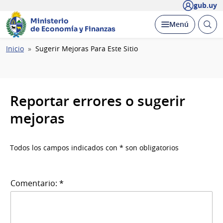
gub.uy
Ministerio
Abrir
Desplegar
Menú
de Economía y Finanzas
busc
Ruta
Inicio
Sugerir Mejoras Para Este Sitio
de
navegación
Reportar errores o sugerir
mejoras
Todos los campos indicados con * son obligatorios
Comentario: *