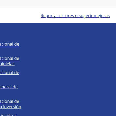
Reportar errores o sugerir mejoras
acional de
acional de
uinielas
acional de
eneral de
acional de
la Inversión
ringido a