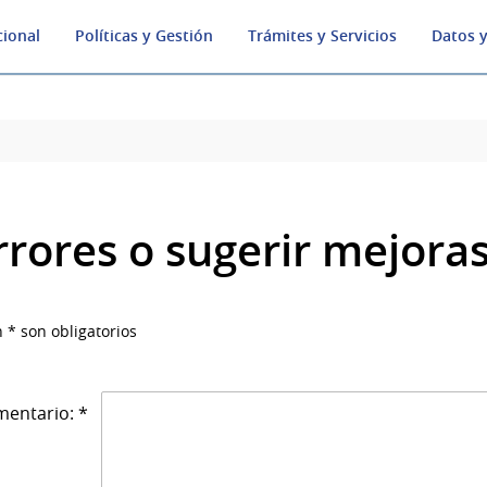
cional
Políticas y Gestión
Trámites y Servicios
Datos y
rrores o sugerir mejora
 * son obligatorios
entario: *