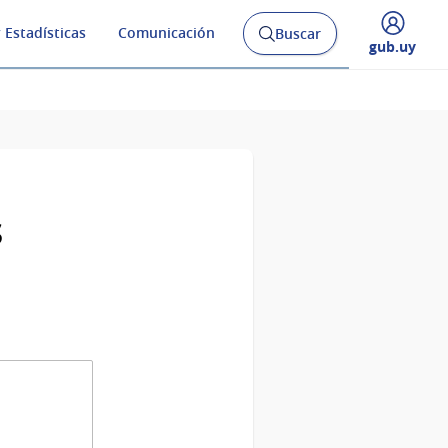
 Estadísticas
Comunicación
Buscar
Abrir
Desplegar
gub.uy
buscador
menú
y
de
s