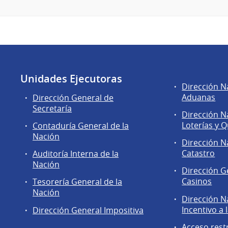
Unidades Ejecutoras
Áreas
Dirección N
de
Aduanas
Dirección General de
la
Secretaría
Dirección N
Dirección
Loterías y Q
Contaduría General de la
General
Nación
de
Dirección N
Secretaría
Catastro
Auditoría Interna de la
Nación
Dirección G
Casinos
Tesorería General de la
Nación
Dirección N
Incentivo a 
Dirección General Impositiva
Acceso rest