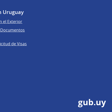
n Uruguay
n el Exterior
de Documentos
licitud de Visas
gub.uy