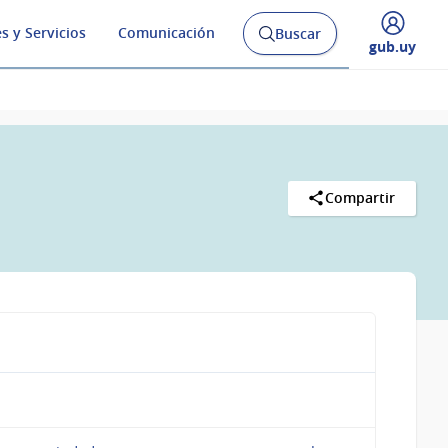
s y Servicios
Comunicación
Buscar
Abrir
Desplegar
gub.uy
buscador
menú
y
de
Compartir