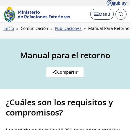
gub.uy
Ministerio
Abrir
Desplegar
Menú
de Relaciones Exteriores
busc
Ruta
Inicio
Comunicación
Publicaciones
Manual Para Retorno
de
navegación
Manual para el retorno
Compartir
¿Cuáles son los requisitos y
compromisos?