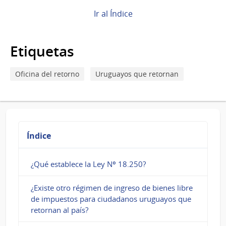
para
¿Cuáles
Ir al Índice
son
Etiquetas
los
requisitos
Oficina del retorno
Uruguayos que retornan
y
compromisos?
Índice
¿Qué establece la Ley Nº 18.250?
¿Existe otro régimen de ingreso de bienes libre
de impuestos para ciudadanos uruguayos que
retornan al país?