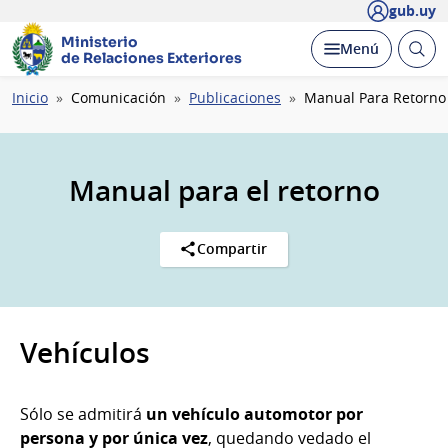
gub.uy
Ministerio
Abrir
Desplegar
Menú
de Relaciones Exteriores
busc
Ruta
Inicio
Comunicación
Publicaciones
Manual Para Retorno
de
navegación
Manual para el retorno
Compartir
Vehículos
Sólo se admitirá
un vehículo automotor por
persona y por única vez
, quedando vedado el