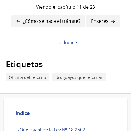
Viendo el capítulo 11 de 23
Enlaces
¿Cómo se hace el trámite?
Enseres
transversales
de
Ir al Índice
Book
para
Etiquetas
Vehículos
Oficina del retorno
Uruguayos que retornan
Índice
¿Qué establece la Ley Nº 18.250?