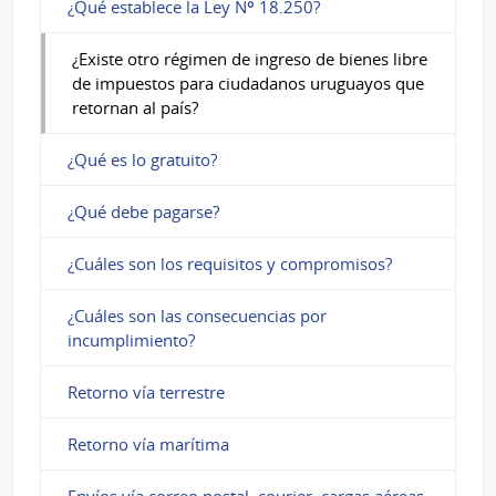
¿Qué establece la Ley Nº 18.250?
de
impuestos
¿Existe otro régimen de ingreso de bienes libre
de impuestos para ciudadanos uruguayos que
para
retornan al país?
ciudadanos
¿Qué es lo gratuito?
uruguayos
que
¿Qué debe pagarse?
retornan
¿Cuáles son los requisitos y compromisos?
al
¿Cuáles son las consecuencias por
país?
incumplimiento?
Retorno vía terrestre
Retorno vía marítima