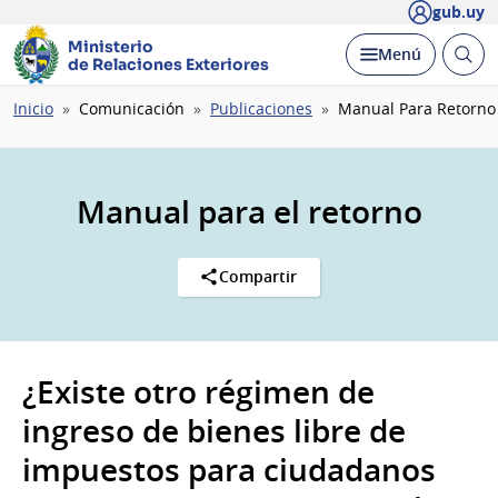
gub.uy
Ministerio
Abrir
Desplegar
Menú
de Relaciones Exteriores
busc
Ruta
Inicio
Comunicación
Publicaciones
Manual Para Retorno
de
navegación
Manual para el retorno
Compartir
¿Existe otro régimen de
ingreso de bienes libre de
impuestos para ciudadanos