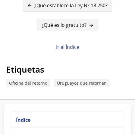
Enlaces
¿Qué establece la Ley Nº 18.250?
transversales
de
¿Qué es lo gratuito?
Book
para
Ir al Índice
¿Existe
otro
Etiquetas
régimen
Oficina del retorno
Uruguayos que retornan
de
ingreso
de
bienes
Índice
libre