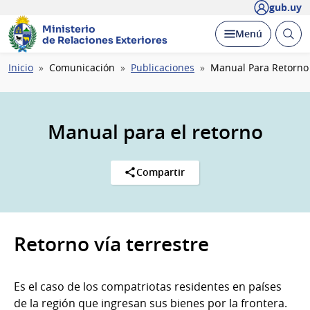
gub.uy
Ministerio
Abrir
Desplegar
Menú
de Relaciones Exteriores
busc
Ruta
Inicio
Comunicación
Publicaciones
Manual Para Retorno
de
navegación
Manual para el retorno
Compartir
Retorno vía terrestre
Es el caso de los compatriotas residentes en países
de la región que ingresan sus bienes por la frontera.