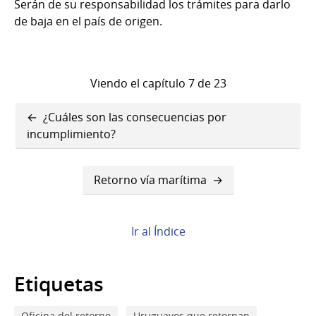
Serán de su responsabilidad los trámites para darlo
de baja en el país de origen.
Viendo el capítulo 7 de 23
Enlaces
¿Cuáles son las consecuencias por
transversales
incumplimiento?
de
Retorno vía marítima
Book
para
Retorno
Ir al Índice
vía
Etiquetas
terrestre
Oficina del retorno
Uruguayos que retornan