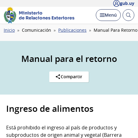
gub.uy
Ministerio
Abrir
Desplegar
Menú
de Relaciones Exteriores
busc
Ruta
Inicio
Comunicación
Publicaciones
Manual Para Retorno
de
navegación
Manual para el retorno
Compartir
Ingreso de alimentos
Está prohibido el ingreso al país de productos y
subproductos de origen animal y vegetal (Barrera