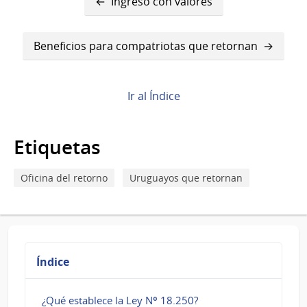
Ingreso con valores
transversales
de
Beneficios para compatriotas que retornan
Book
para
Ir al Índice
Ingreso
de
Etiquetas
alimentos
Oficina del retorno
Uruguayos que retornan
Índice
¿Qué establece la Ley Nº 18.250?