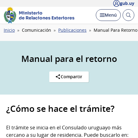
gub.uy
Ministerio
Abrir
Desplegar
Menú
de Relaciones Exteriores
busc
Ruta
Inicio
Comunicación
Publicaciones
Manual Para Retorno
de
navegación
Manual para el retorno
Compartir
¿Cómo se hace el trámite?
El trámite se inicia en el Consulado uruguayo más
cercano a su lugar de residencia. Puede buscarlo en: