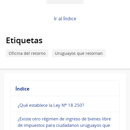
Book
para
¿Cómo
Ir al Índice
se
Etiquetas
hace
el
Oficina del retorno
Uruguayos que retornan
trámite?
Índice
¿Qué establece la Ley Nº 18.250?
¿Existe otro régimen de ingreso de bienes libre
de impuestos para ciudadanos uruguayos que