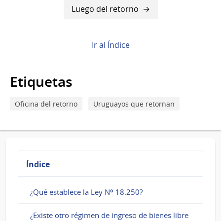
de
Luego del retorno
Book
para
Ir al Índice
Beneficios
para
Etiquetas
compatriotas
Oficina del retorno
Uruguayos que retornan
que
retornan
Índice
¿Qué establece la Ley Nº 18.250?
¿Existe otro régimen de ingreso de bienes libre