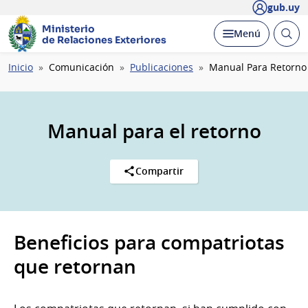
gub.uy
Ministerio
Abrir
Desplegar
Menú
de Relaciones Exteriores
busc
Ruta
Inicio
Comunicación
Publicaciones
Manual Para Retorno
de
navegación
Manual para el retorno
Compartir
Beneficios para compatriotas
que retornan