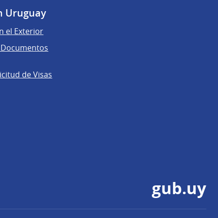
n Uruguay
n el Exterior
de Documentos
licitud de Visas
gub.uy