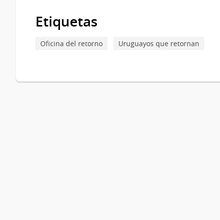
Book
Etiquetas
para
¿Cuáles
Oficina del retorno
Uruguayos que retornan
son
las
consecuencias
por
incumplimiento?