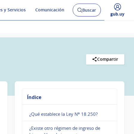
s y Servicios
Comunicación
Buscar
Abrir
Desplegar
gub.uy
buscador
menú
y
de
Compartir
Índice
¿Qué establece la Ley Nº 18.250?
¿Existe otro régimen de ingreso de