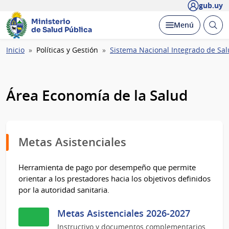
gub.uy
Ministerio
Abrir
Desplegar
Menú
de Salud Pública
busc
Ruta
Inicio
Políticas y Gestión
Sistema Nacional Integrado de Sa
de
navegación
Área Economía de la Salud
Metas Asistenciales
Herramienta de pago por desempeño que permite
orientar a los prestadores hacia los objetivos definidos
por la autoridad sanitaria.
Metas Asistenciales 2026-2027
Instructivo y documentos complementarios