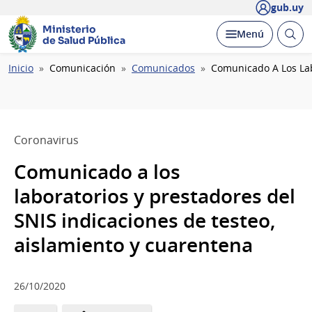
gub.uy
Ministerio
Abrir
Desplegar
Menú
de Salud Pública
busc
Ruta
Inicio
Comunicación
Comunicados
Comunicado A Los Lab
de
navegación
Coronavirus
Comunicado a los
laboratorios y prestadores del
SNIS indicaciones de testeo,
aislamiento y cuarentena
26/10/2020