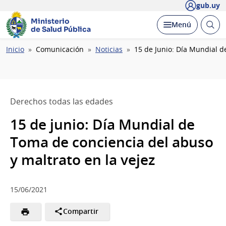
gub.uy
Ministerio
Abrir
Desplegar
Menú
de Salud Pública
busc
Ruta
Inicio
Comunicación
Noticias
15 de Junio: Día Mundial d
de
navegación
Derechos todas las edades
15 de junio: Día Mundial de
Toma de conciencia del abuso
y maltrato en la vejez
15/06/2021
Compartir