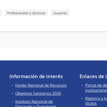
Profesionales y técnicos
Usuarios
Información de interés
Enlaces de 
Fondo Nacional de Recursos
Portal de d
institucione
Objetivos Sanitarios 2030
Registro y h
Instituto Nacional de
títulos
Donación y Trasplante