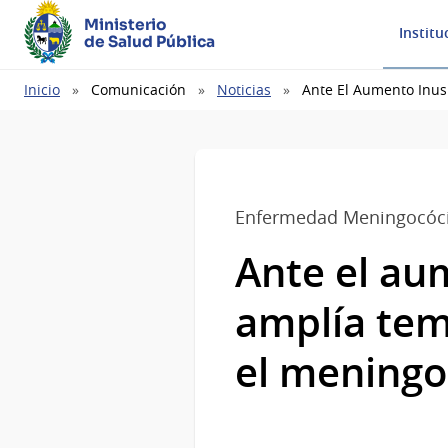
Ministerio
Institu
de Salud Pública
Ruta
Inicio
Comunicación
Noticias
Ante El Aumento Inus
de
navegación
Enfermedad Meningocóc
Ante el au
amplía tem
el mening