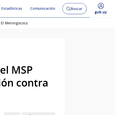
 Estadísticas
Comunicación
Buscar
Abrir
Desplegar
gub.uy
buscador
menú
y
de
 El Meningococo
 el MSP
ión contra