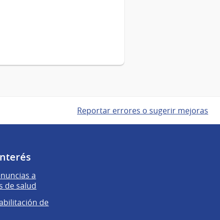
Reportar errores o sugerir mejoras
interés
enuncias a
s de salud
abilitación de