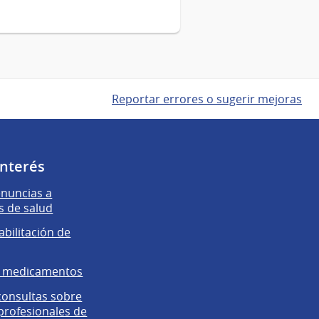
Reportar errores o sugerir mejoras
interés
enuncias a
s de salud
abilitación de
e medicamentos
 consultas sobre
 profesionales de