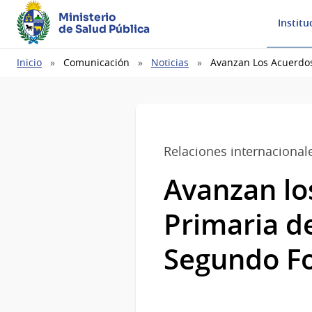
Ministerio
Institu
de Salud Pública
Ruta
Inicio
Comunicación
Noticias
Avanzan Los Acuerdos
de
navegación
Relaciones internacional
Avanzan lo
Primaria de
Segundo Fo