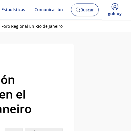
 Estadísticas
Comunicación
Buscar
Abrir
Desplegar
gub.uy
buscador
menú
y
de
Foro Regional En Río de Janeiro
ión
en el
aneiro