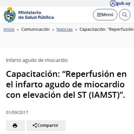
gub.uy
Ministerio
Abrir
Desplegar
Menú
de Salud Pública
busc
Ruta
Inicio
Comunicación
Noticias
Capacitación: “Reperfusión
de
navegación
Infarto agudo de miocardio
Capacitación: “Reperfusión en
el infarto agudo de miocardio
con elevación del ST (IAMST)”.
01/09/2017
Compartir