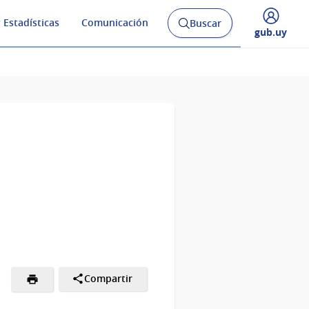
 Estadísticas
Comunicación
Buscar
Abrir
Desplegar
gub.uy
buscador
menú
y
de
Compartir