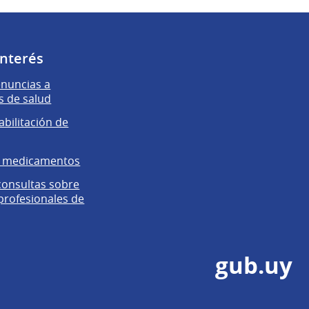
interés
enuncias a
s de salud
abilitación de
e medicamentos
 consultas sobre
 profesionales de
gub.uy