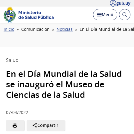
gub.uy
Ministerio
Abrir
Desplegar
Menú
de Salud Pública
busc
Ruta
Inicio
Comunicación
Noticias
En El Día Mundial de La Sa
de
navegación
Salud
En el Día Mundial de la Salud
se inauguró el Museo de
Ciencias de la Salud
07/04/2022
Compartir