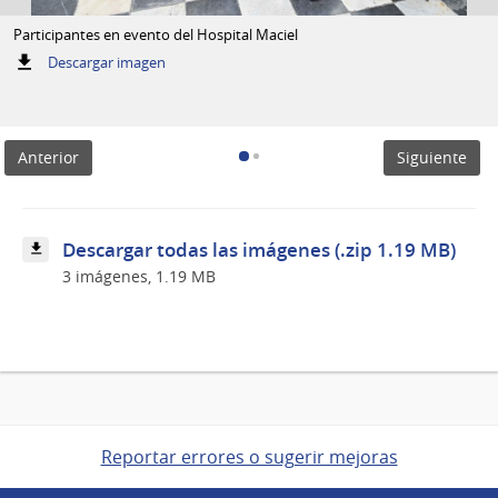
Participantes en evento del Hospital Maciel
:
Descargar imagen
Participantes
en
evento
del
Anterior
Siguiente
Hospital
Maciel
Descargar todas las imágenes (.zip 1.19 MB)
3 imágenes, 1.19 MB
Reportar errores o sugerir mejoras