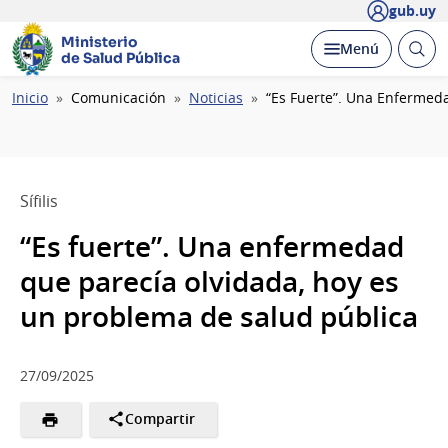
gub.uy
Ministerio
Abrir
Desplegar
Menú
de Salud Pública
busc
Ruta
Inicio
Comunicación
Noticias
“Es Fuerte”. Una Enfermed
de
navegación
Sífilis
“Es fuerte”. Una enfermedad
que parecía olvidada, hoy es
un problema de salud pública
27/09/2025
Compartir