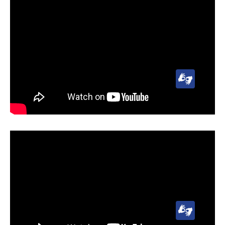
Lengua
de
Señas
Uruguaya
(LSU)
Lengua
de