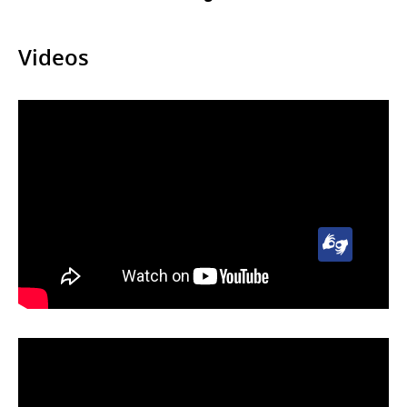
Videos
Lengua
de
Señas
Uruguaya
(LSU)