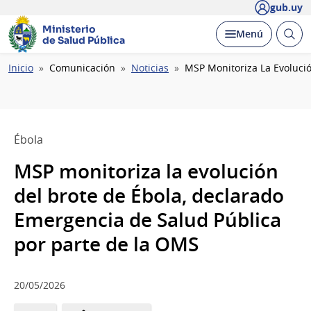
gub.uy
Ministerio
Abrir
Desplegar
Menú
de Salud Pública
busc
Ruta
Inicio
Comunicación
Noticias
MSP Monitoriza La Evolució
de
navegación
Ébola
MSP monitoriza la evolución
del brote de Ébola, declarado
Emergencia de Salud Pública
por parte de la OMS
20/05/2026