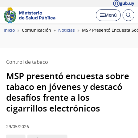
gub.uy
Ministerio
Abrir
Desplegar
Menú
de Salud Pública
busc
Ruta
Inicio
Comunicación
Noticias
MSP Presentó Encuesta Sobr
de
navegación
Control de tabaco
MSP presentó encuesta sobre
tabaco en jóvenes y destacó
desafíos frente a los
cigarrillos electrónicos
29/05/2026