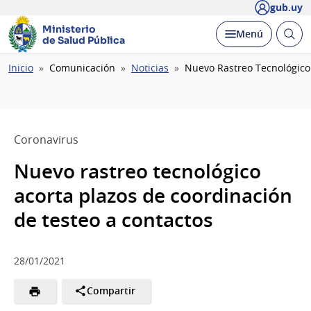
gub.uy
Ministerio
Abrir
Desplegar
Menú
de Salud Pública
busc
Ruta
Inicio
Comunicación
Noticias
Nuevo Rastreo Tecnológico
de
navegación
Coronavirus
Nuevo rastreo tecnológico
acorta plazos de coordinación
de testeo a contactos
28/01/2021
Compartir