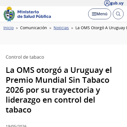
gub.uy
Ministerio
Abrir
Desplegar
Menú
de Salud Pública
busc
Ruta
Inicio
Comunicación
Noticias
La OMS Otorgó A Uruguay E
de
navegación
Control de tabaco
La OMS otorgó a Uruguay el
Premio Mundial Sin Tabaco
2026 por su trayectoria y
liderazgo en control del
tabaco
19/05/2026