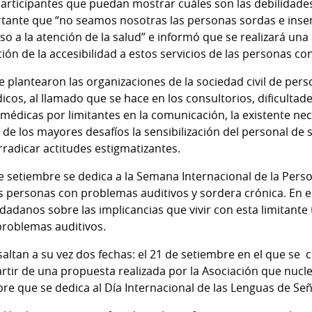
participantes que puedan mostrar cuáles son las debilidades
tante que “no seamos nosotras las personas sordas e insens
so a la atención de la salud” e informó que se realizará una
ción de la accesibilidad a estos servicios de las personas co
e plantearon las organizaciones de la sociedad civil de pers
cos, al llamado que se hace en los consultorios, dificultade
médicas por limitantes en la comunicación, la existente ne
e los mayores desafíos la sensibilización del personal de s
rradicar actitudes estigmatizantes.
 setiembre se dedica a la Semana Internacional de la Per
las personas con problemas auditivos y sordera crónica. En
dadanos sobre las implicancias que vivir con esta limitante 
problemas auditivos.
ltan a su vez dos fechas: el 21 de setiembre en el que se
rtir de una propuesta realizada por la Asociación que nucle
bre que se dedica al Día Internacional de las Lenguas de Señ