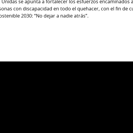
 Unidas se apunta a fortalecer los esfuerzos encaminados a 
rsonas con discapacidad en todo el quehacer, con el fin de c
stenible 2030: “No dejar a nadie atrás”.