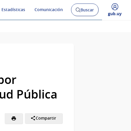
 Estadísticas
Comunicación
Buscar
Abrir
Desplegar
gub.uy
buscador
menú
y
de
por
lud Pública
Compartir