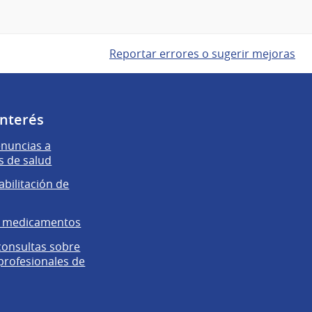
Reportar errores o sugerir mejoras
interés
enuncias a
s de salud
abilitación de
e medicamentos
 consultas sobre
 profesionales de