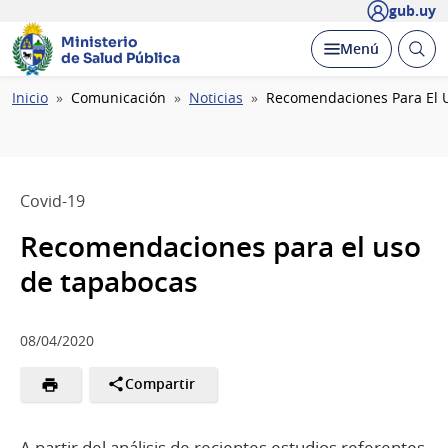
gub.uy
Ministerio
Abrir
Desplegar
Menú
de Salud Pública
busc
Ruta
Inicio
Comunicación
Noticias
Recomendaciones Para El 
de
navegación
Covid-19
Recomendaciones para el uso
de tapabocas
08/04/2020
Compartir
A partir del análisis de recientes estudios referentes