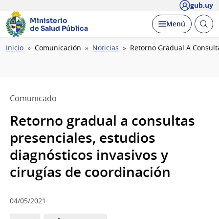
gub.uy
Ministerio
Abrir
Desplegar
Menú
de Salud Pública
busc
Ruta
Inicio
Comunicación
Noticias
Retorno Gradual A Consulta
de
navegación
Comunicado
Retorno gradual a consultas
presenciales, estudios
diagnósticos invasivos y
cirugías de coordinación
04/05/2021