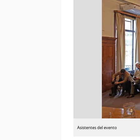
:
Descargar imagen
Asistentes del evento
Puesta
en