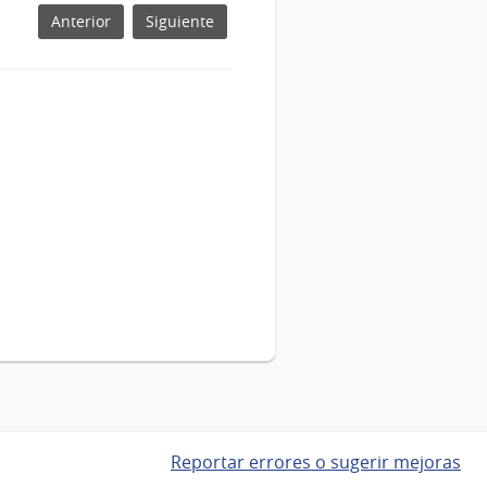
evento
Anterior
Siguiente
Reportar errores o sugerir mejoras