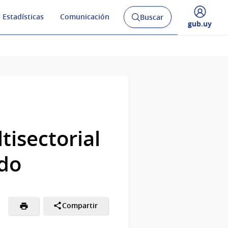
 Estadísticas
Comunicación
Buscar
Abrir
Desplegar
gub.uy
buscador
menú
y
de
tisectorial
ado
Compartir