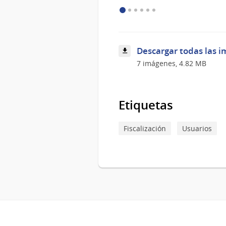
común
del
trabajo
grupal
Descargar todas las i
7 imágenes, 4.82 MB
Etiquetas
Fiscalización
Usuarios