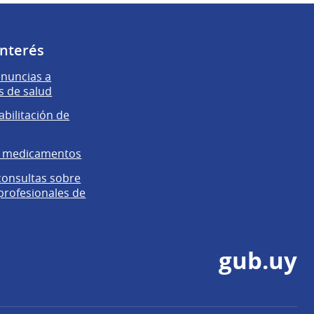
interés
enuncias a
s de salud
abilitación de
e medicamentos
 consultas sobre
 profesionales de
gub.uy