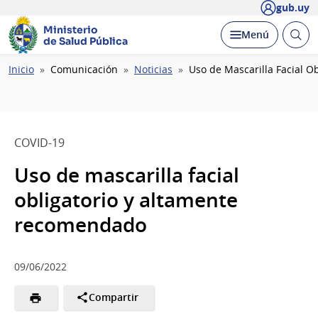
gub.uy
Ministerio
Abrir
Desplegar
Menú
de Salud Pública
busc
Ruta
Inicio
Comunicación
Noticias
Uso de Mascarilla Facial 
de
navegación
COVID-19
Uso de mascarilla facial
obligatorio y altamente
recomendado
09/06/2022
Compartir