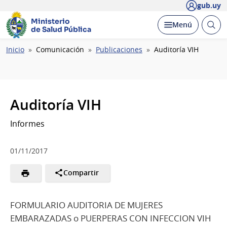
gub.uy
Ministerio
Abrir
Desplegar
Menú
de Salud Pública
busc
Ruta
Inicio
Comunicación
Publicaciones
Auditoría VIH
de
navegación
Auditoría VIH
Informes
01/11/2017
Compartir
FORMULARIO AUDITORIA DE MUJERES
EMBARAZADAS o PUERPERAS CON INFECCION VIH