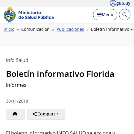
gub.uy
Ministerio
Abrir
Desplegar
Menú
de Salud Pública
busc
Ruta
Inicio
Comunicación
Publicaciones
Boletín Informativo F
de
navegación
Info Salud
Boletín informativo Florida
Informes
30/11/2018
Compartir
El boletín informativo INFO SALUD selecciona y