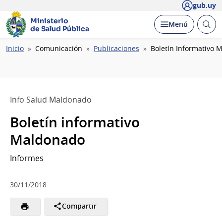
gub.uy
Ministerio
Abrir
Desplegar
Menú
de Salud Pública
busc
Ruta
Inicio
Comunicación
Publicaciones
Boletín Informativo 
de
navegación
Info Salud Maldonado
Boletín informativo
Maldonado
Informes
30/11/2018
Compartir