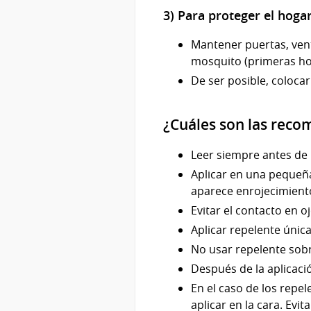
3) Para proteger el hogar
Mantener puertas, ven
mosquito (primeras hor
De ser posible, coloca
¿Cuáles son las reco
Leer siempre antes de l
Aplicar en una pequeña 
aparece enrojecimiento
Evitar el contacto en oj
Aplicar repelente únic
No usar repelente sobre
Después de la aplicaci
En el caso de los repe
aplicar en la cara. Evi