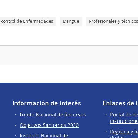
 y control de Enfermedades
Dengue
Profesionales y técnico
Información de interés
Enlaces de 
Fondo Nacional de Recursos
Portal de d
institucione
Objetivos Sanitarios 2030
Registro y h
Instituto Nacional de
títulos