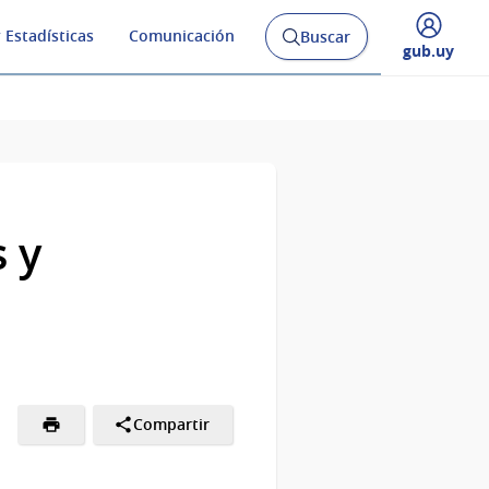
 Estadísticas
Comunicación
Buscar
Abrir
Desplegar
gub.uy
buscador
menú
y
de
 y
Compartir