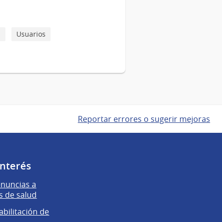
s
Usuarios
Reportar errores o sugerir mejoras
interés
enuncias a
s de salud
abilitación de