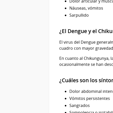
Dolor articular y musc
Náuseas, vómitos
Sarpullido
¿El Dengue y el Chik
El virus del Dengue genera
cuadro con mayor gravedad
En cuanto al Chikungunya, l
ocasionalmente se han descr
¿Cuáles son los sínt
Dolor abdominal inten
Vómitos persistentes
Sangrados
Somnolencia o irritabi