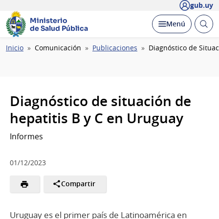
gub.uy
Ministerio
Abrir
Desplegar
Menú
de Salud Pública
busc
Ruta
Inicio
Comunicación
Publicaciones
Diagnóstico de Situac
de
navegación
Diagnóstico de situación de
hepatitis B y C en Uruguay
Informes
01/12/2023
Compartir
Uruguay es el primer país de Latinoamérica en