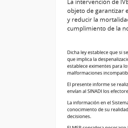
La intervención de IVE
objeto de garantizar 
y reducir la mortalid
cumplimiento de la no
Dicha ley establece que si s
que implica la despenalizaci
establece eximentes para los
malformaciones incompatible
El presente informe se real
envían al SINADI los efector
La información en el Sistema
conocimiento de su realidad
decisiones.
El MSP considera necesario l