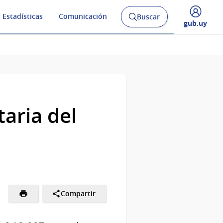
 Estadísticas
Comunicación
Buscar
Abrir
Desplegar
gub.uy
buscador
menú
y
de
aria del
Compartir