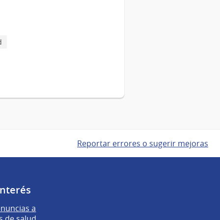
d
Reportar errores o sugerir mejoras
interés
enuncias a
s de salud