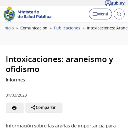
gub.uy
Ministerio
Abrir
Desplegar
Menú
de Salud Pública
busc
Ruta
Inicio
Comunicación
Publicaciones
Intoxicaciones: Aran
de
navegación
Intoxicaciones: araneismo y
ofidismo
Informes
31/03/2023
Compartir
Información sobre las arañas de importancia para