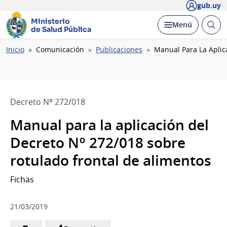
gub.uy
Ministerio
Abrir
Desplegar
Menú
de Salud Pública
busc
Ruta
Inicio
Comunicación
Publicaciones
Manual Para La Aplic
de
navegación
Decreto Nº 272/018
Manual para la aplicación del
Decreto Nº 272/018 sobre
rotulado frontal de alimentos
Fichas
21/03/2019