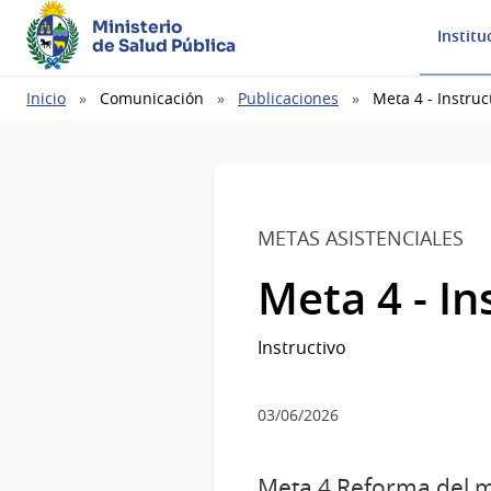
Ministerio
Institu
de Salud Pública
Ruta
Inicio
Comunicación
Publicaciones
Meta 4 - Instruc
de
navegación
METAS ASISTENCIALES
Meta 4 - In
Instructivo
03/06/2026
Meta 4 Reforma del 