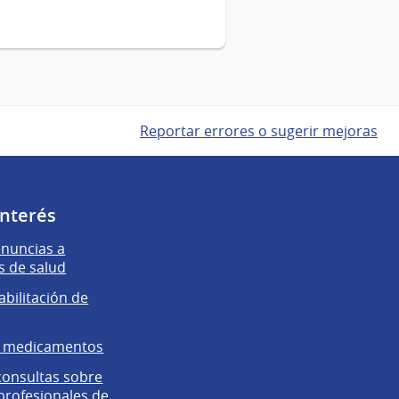
Reportar errores o sugerir mejoras
interés
enuncias a
s de salud
abilitación de
e medicamentos
 consultas sobre
 profesionales de