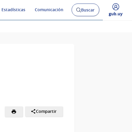
 Estadísticas
Comunicación
Buscar
Abrir
Desplegar
gub.uy
buscador
menú
y
de
Compartir