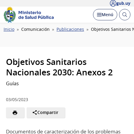
gub.uy
Ministerio
Abrir
Desplegar
Menú
de Salud Pública
busc
Ruta
Inicio
Comunicación
Publicaciones
Objetivos Sanitarios
de
navegación
Objetivos Sanitarios
Nacionales 2030: Anexos 2
Guías
03/05/2023
Compartir
Documentos de caracterización de los problemas