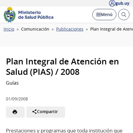
gub.uy
Ministerio
Abrir
Desplegar
Menú
de Salud Pública
busc
Ruta
Inicio
Comunicación
Publicaciones
Plan Integral de Aten
de
navegación
Plan Integral de Atención en
Salud (PIAS) / 2008
Guías
01/09/2008
Compartir
Prestaciones y programas que toda institución que