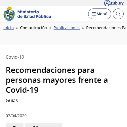
gub.uy
Ministerio
Abrir
Desplegar
Menú
de Salud Pública
busc
Ruta
Inicio
Comunicación
Publicaciones
Recomendaciones Par
de
navegación
Covid-19
Recomendaciones para
personas mayores frente a
Covid-19
Guías
07/04/2020