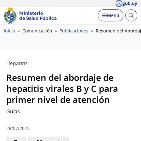
gub.uy
Ministerio
Abrir
Desplegar
Menú
de Salud Pública
busc
Ruta
Inicio
Comunicación
Publicaciones
Resumen del Abordaje
de
navegación
Hepatitis
Resumen del abordaje de
hepatitis virales B y C para
primer nivel de atención
Guías
28/07/2023