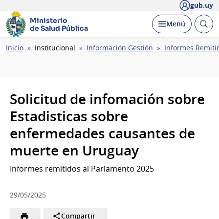
gub.uy
Ministerio
Abrir
Desplegar
Menú
de Salud Pública
busc
Ruta
Inicio
Institucional
Información Gestión
Informes Remiti
de
navegación
Solicitud de infomación sobre
Estadisticas sobre
enfermedades causantes de
muerte en Uruguay
Informes remitidos al Parlamento 2025
29/05/2025
Compartir