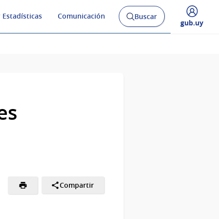
 Estadísticas
Comunicación
Buscar
Abrir
Desplegar
gub.uy
buscador
menú
y
de
es
Compartir