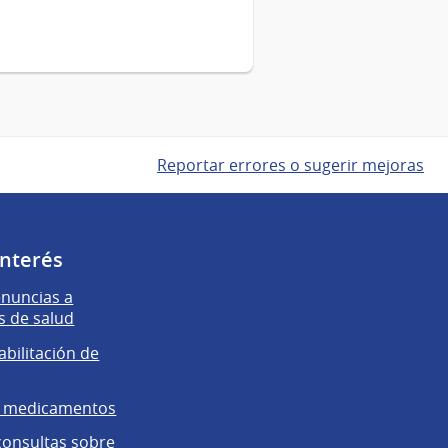
Reportar errores o sugerir mejoras
interés
enuncias a
s de salud
abilitación de
e medicamentos
 consultas sobre