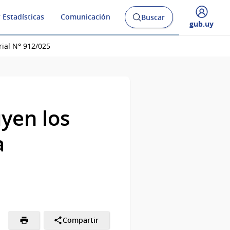
 Estadísticas
Comunicación
Buscar
Abrir
Desplegar
gub.uy
buscador
menú
y
de
ial N° 912/025
yen los
a
Compartir