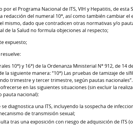
 por el Programa Nacional de ITS, VIH y Hepatitis, de esta 
la redacción del numeral 10°, así como también cambiar el
 del mismo, dado que contradicen otras normativas y/o pauta
al de la Salud no formula objeciones al respecto;
te expuesto;
 resuelve:
ales 10°) y 16°) de la Ordenanza Ministerial N° 912, de 14 d
 la siguiente manera: “10°) Las pruebas de tamizaje de sífil
ndo trimestre y tercer trimestre, según pautas nacionales”.
 ofrecerse en las siguientes situaciones (sin excluir la reali
o pauta nacional):
se diagnostica una ITS, incluyendo la sospecha de infeccione
ecanismo de transmisión sexual;
lta tras una exposición con riesgo de adquisición de ITS (o