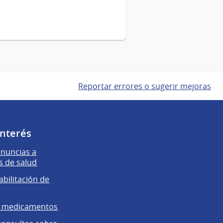
Reportar errores o sugerir mejoras
interés
enuncias a
s de salud
abilitación de
e medicamentos